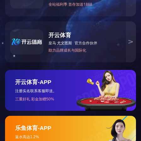
首页
上一页
1
2
3
4
5
6
下一页
尾页